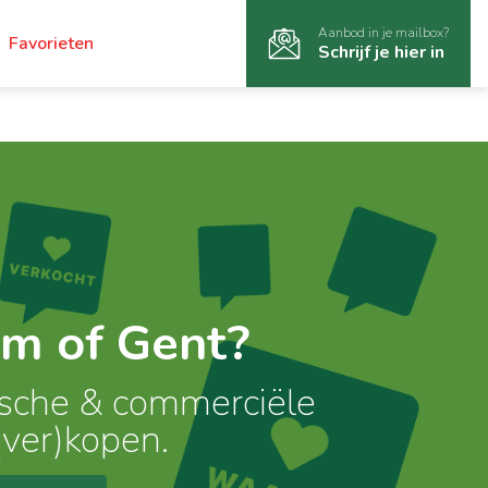
Aanbod in je mailbox?
Favorieten
Schrijf je hier in
m of Gent?
ische & commerciële
(ver)kopen.