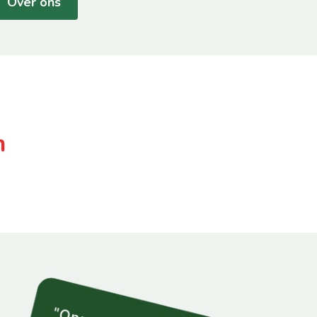
Over ons
n