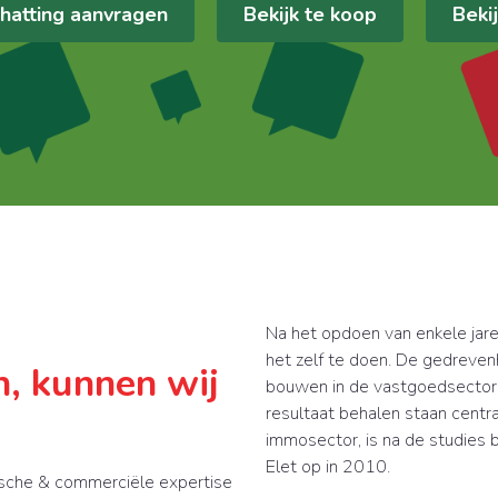
chatting aanvragen
Bekijk te koop
Beki
Na het opdoen van enkele jare
het zelf te doen. De gedrevenh
n, kunnen wij
bouwen in de vastgoedsector 
resultaat behalen staan centraa
immosector, is na de studies b
Elet op in 2010.
dische & commerciële expertise