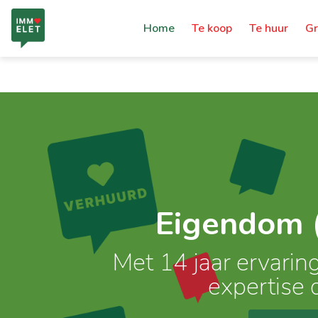
Home
Te koop
Te huur
Gr
Eigendom 
Met 14 jaar ervari
expertise 