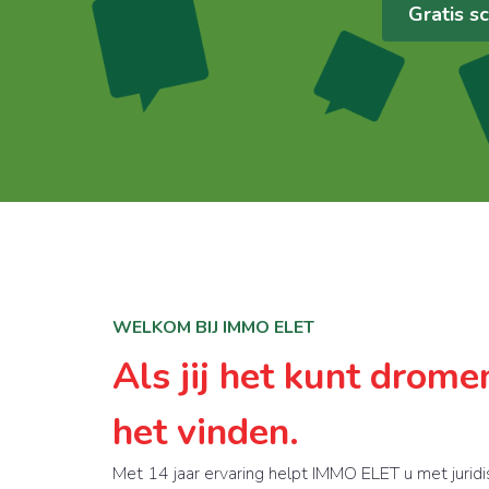
Gratis s
WELKOM BIJ IMMO ELET
Als jij het kunt drome
het vinden.
Met 14 jaar ervaring helpt IMMO ELET u met juri