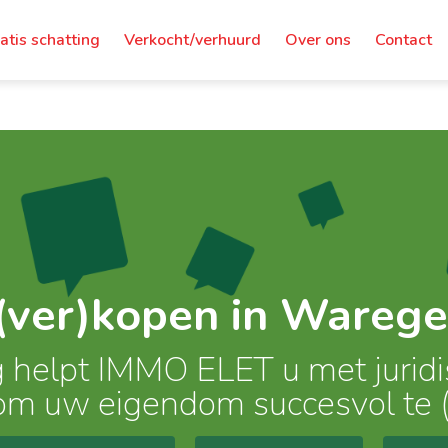
atis schatting
Verkocht/verhuurd
Over ons
Contact
(ver)kopen in Warege
ng helpt IMMO ELET u met jurid
om uw eigendom succesvol te 