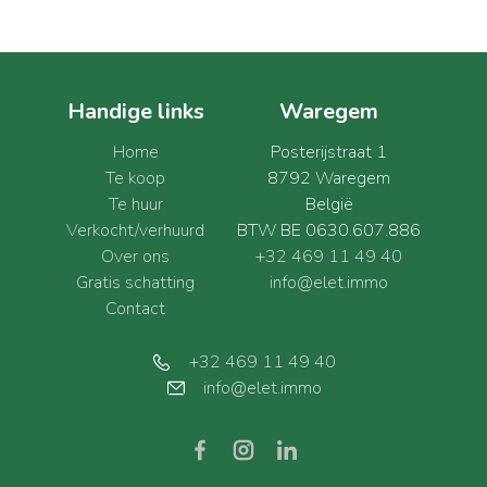
Handige links
Waregem
Home
Posterijstraat 1
Te koop
8792 Waregem
Te huur
België
Verkocht/verhuurd
BTW BE 0630.607.886
Over ons
+32 469 11 49 40
Gratis schatting
info@elet.immo
Contact
+32 469 11 49 40
info@elet.immo