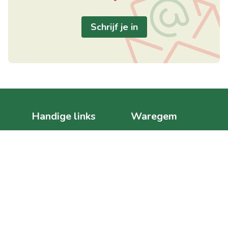
Schrijf je in
Handige links
Waregem
Home
Posterijstraat 1
Te koop
8792 Waregem
Te huur
België
Verkocht/verhuurd
BTW BE 0630.607.886
Over ons
+32 469 11 49 40
Gratis schatting
info@elet.immo
Contact