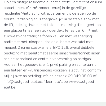
Op een rustige residentiële locatie, treft u dit recent en ruim
appartement (94 m² zonder terras) in de gezellige
residentie 'Rietgracht', dit appartement is gelegen op de
eerste verdieping en is toegankelijk via de trap alsook met
de lift; Indeling: inkom met toilet, ruime living die uitgeeft op
een glaspartij naar een leuk overdekt terras van 6 m² met
zuidwest-oriëntatie; halfopen keuken met wasberging;
badkamer met inloopdouche en dubbele wastafel met
meubel; 2 ruime slaapkamers; EPC 126; overal dubbele
beglazing met geautomatiseerde sunscreens/zonneblinden
aan de zonnekant en centrale verwarming op aardgas;
Vooraan het gebouw is er 1 privé parking en achteraan is
een fietsen en -vuilnisberging voorzien; electr. inst. conform;
Vrij: bij akte na betaling; Info en bezoek: 09 349 08 00 of
info@vastgoed-elet.be. Meer foto's op www.vastgoed-
elet.be.