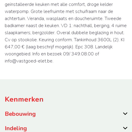
geïnstalleerde keuken met alle comfort, droge kelder
waterpomp. Grote leefruimte met schuifraam naar de
achtertuin. Veranda, wasplaats en doucheruimte. Tweede
badkamer naast de keuken. VD 1: nachthall, berging, 4 ruime
slaapkamers; bergzolder. Overal dubbele beglazing in hout.
Cv op stookolie. Keuring conform. Tankinhoud 3600L (2). KI
647,00 € (laag beschrijf mogelijk). Epc 308. Landelijk
woongebied. Info en bezoek 09/ 349.08.00 of
info@vastgoed-elet.be.
Kenmerken
Bebouwing
Indeling