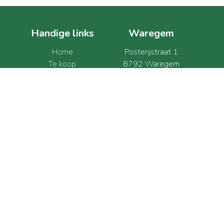
Handige links
Waregem
Home
Posterijstraat 1
Te koop
8792 Waregem
Te huur
België
Verkocht/verhuurd
BTW BE 0630.607.886
Over ons
+32 469 11 49 40
Gratis schatting
info@elet.immo
Contact
+32 469 11 49 40
info@elet.immo
Web development en Copyright © 2026 door
Zabun
/
Zimmo
Gebruiksvoorwaarden
|
Privacybeleid