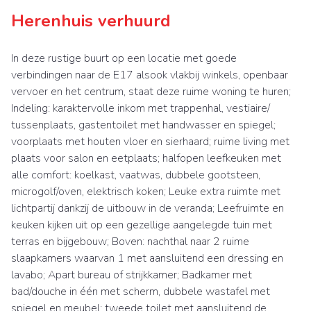
Herenhuis verhuurd
In deze rustige buurt op een locatie met goede
verbindingen naar de E17 alsook vlakbij winkels, openbaar
vervoer en het centrum, staat deze ruime woning te huren;
Indeling: karaktervolle inkom met trappenhal, vestiaire/
tussenplaats, gastentoilet met handwasser en spiegel;
voorplaats met houten vloer en sierhaard; ruime living met
plaats voor salon en eetplaats; halfopen leefkeuken met
alle comfort: koelkast, vaatwas, dubbele gootsteen,
microgolf/oven, elektrisch koken; Leuke extra ruimte met
lichtpartij dankzij de uitbouw in de veranda; Leefruimte en
keuken kijken uit op een gezellige aangelegde tuin met
terras en bijgebouw; Boven: nachthal naar 2 ruime
slaapkamers waarvan 1 met aansluitend een dressing en
lavabo; Apart bureau of strijkkamer; Badkamer met
bad/douche in één met scherm, dubbele wastafel met
spiegel en meubel; tweede toilet met aansluitend de