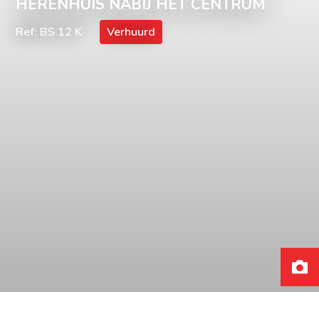
HERENHUIS NABIJ HET CENTRUM
Ref: BS 12 K
Verhuurd