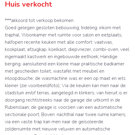
Huis verkocht
***akkoord tot verkoop bekomen
Goed gelegen gesloten bebouwing; Indeling: inkom met
traphal, Woonkamer met ruimte voor salon en eetplaats;
halfopen recente keuken met alle comfort: vaatwas,
kookplaat, afzuigkap, koelkast, diepvriezer, combi-oven, veel
ingemaakt kastwerk en ingebouwde eethoek; Handige
berging; aansluitend een kleine maar praktische badkamer
met gescheiden toilet, wastafel met meubel en
inloopdouche; de wasmachine was er een op maat en iets
kleiner (zie voorbeeldfoto); Via de keuken kan men naar de
stadstuin en/of terras, aangelegd in klinkers; van hieruit is er
doorgang rechtstreeks naar de garage die uitkomt in de
Rubenslaan; de garage is voorzien van een automatische
sectionale poort; Boven: nachthal naar twee ruime kamers;
via een vaste trap kan men naar de geïsoleerde
zolderruimte met nieuwe veluxen en automatische