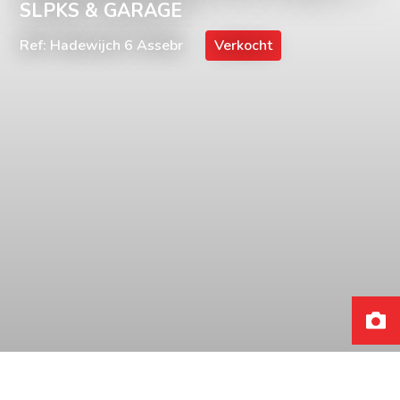
SLPKS & GARAGE
Ref: Hadewijch 6 Assebr
Verkocht