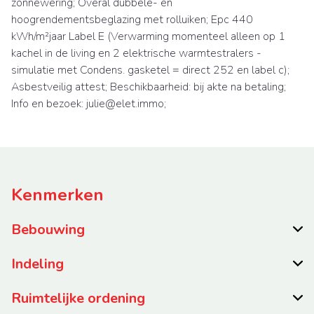
zonnewering; Overal dubbele- en
hoogrendementsbeglazing met rolluiken; Epc 440
kWh/m²jaar Label E (Verwarming momenteel alleen op 1
kachel in de living en 2 elektrische warmtestralers -
simulatie met Condens. gasketel = direct 252 en label c);
Asbestveilig attest; Beschikbaarheid: bij akte na betaling;
Info en bezoek: julie@elet.immo;
Kenmerken
Bebouwing
Indeling
Ruimtelijke ordening