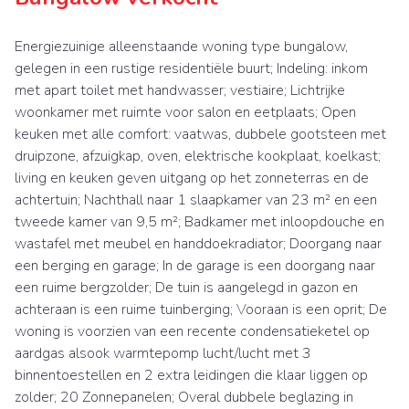
Energiezuinige alleenstaande woning type bungalow,
gelegen in een rustige residentiële buurt; Indeling: inkom
met apart toilet met handwasser; vestiaire; Lichtrijke
woonkamer met ruimte voor salon en eetplaats; Open
keuken met alle comfort: vaatwas, dubbele gootsteen met
druipzone, afzuigkap, oven, elektrische kookplaat, koelkast;
living en keuken geven uitgang op het zonneterras en de
achtertuin; Nachthall naar 1 slaapkamer van 23 m² en een
tweede kamer van 9,5 m²; Badkamer met inloopdouche en
wastafel met meubel en handdoekradiator; Doorgang naar
een berging en garage; In de garage is een doorgang naar
een ruime bergzolder; De tuin is aangelegd in gazon en
achteraan is een ruime tuinberging; Vooraan is een oprit; De
woning is voorzien van een recente condensatieketel op
aardgas alsook warmtepomp lucht/lucht met 3
binnentoestellen en 2 extra leidingen die klaar liggen op
zolder; 20 Zonnepanelen; Overal dubbele beglazing in