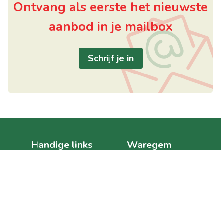
Ontvang als eerste het nieuwste
aanbod in je mailbox
Schrijf je in
Handige links
Waregem
Home
Posterijstraat 1
Te koop
8792 Waregem
Te huur
België
Verkocht/verhuurd
BTW BE 0630.607.886
Over ons
+32 469 11 49 40