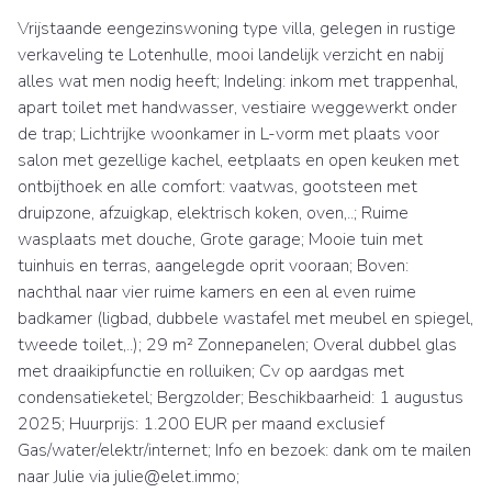
Vrijstaande eengezinswoning type villa, gelegen in rustige
verkaveling te Lotenhulle, mooi landelijk verzicht en nabij
alles wat men nodig heeft; Indeling: inkom met trappenhal,
apart toilet met handwasser, vestiaire weggewerkt onder
de trap; Lichtrijke woonkamer in L-vorm met plaats voor
salon met gezellige kachel, eetplaats en open keuken met
ontbijthoek en alle comfort: vaatwas, gootsteen met
druipzone, afzuigkap, elektrisch koken, oven,..; Ruime
wasplaats met douche, Grote garage; Mooie tuin met
tuinhuis en terras, aangelegde oprit vooraan; Boven:
nachthal naar vier ruime kamers en een al even ruime
badkamer (ligbad, dubbele wastafel met meubel en spiegel,
tweede toilet,..); 29 m² Zonnepanelen; Overal dubbel glas
met draaikipfunctie en rolluiken; Cv op aardgas met
condensatieketel; Bergzolder; Beschikbaarheid: 1 augustus
2025; Huurprijs: 1.200 EUR per maand exclusief
Gas/water/elektr/internet; Info en bezoek: dank om te mailen
naar Julie via julie@elet.immo;