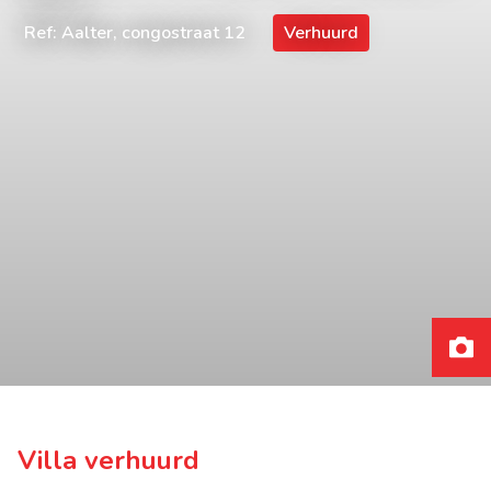
Ref: Aalter, congostraat 12
Verhuurd
Villa verhuurd