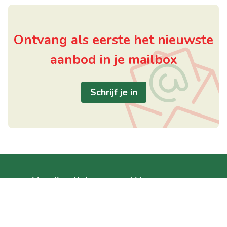
Ontvang als eerste het nieuwste
aanbod in je mailbox
Schrijf je in
Handige links
Waregem
Home
Posterijstraat 1
Te koop
8792 Waregem
Te huur
België