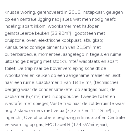
Knusse woning, gerenoveerd in 2016, instapklaar, gelegen
op een centrale ligging nabij alles wat men nodig heeft;
Indeling: apart inkom, woonkamer met halfopen
geïnstalleerde keuken (33,90m²) : gootsteen met
druipzone, oven, elektrische kookplaat, afzuigkap;
Aansluitend zonnige binnentuin van 21,5m² met
buitenbarbecue, momenteel aangelegd in tegels en ruime
uitpandige berging met stockruimte/ wasplaats en apart
toilet; De trap naar de bovenverdieping scheidt de
woonkamer en keuken op een aangename manier en leidt
naar een ruime slaapkamer 1 van 18,18 m², (technische)
berging waar de condensatieketel op aardgas huist, de
badkamer (6,4m²) met inloopdouche, tweede toilet en
wastafel met spiegel; Vaste trap naar de zolderruimte waar
nog 2 slaapkamers met velux (7,32 m² en 11,18 m²) zijn
ingericht; Overal dubbele beglazing in kunststof en Centrale
verwarming op gas; EPC Label B (174 kWh/m²jaar);