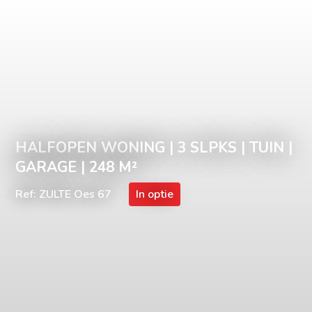
HALFOPEN WONING | 3 SLPKS | TUIN |
GARAGE | 248 M²
Ref: ZULTE Oes 67
In optie