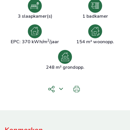
3 slaapkamer(s)
1 badkamer
2
EPC: 370 kWh/m
/jaar
154 m² woonopp.
248 m² grondopp.
Kenmerken