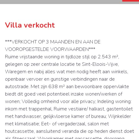
Villa verkocht
***VERKOCHT OP 3 MAANDEN EN AAN DE
VOOROPGESTELDE VOORWAARDEN***
Ruime vrijstaande woning in tijdloze stijl op 2.543 m²,
gelegen op zeer centrale locatie te Sint-Eloois-Vijve,
Waregem en nabij alles wat men nodig heeft aan winkels,
openbaar vervoer en gunstige verbindingen naar de
autostrade. Met zijn 638 m² aan bewoonbare oppervlakte
biedt dit goed veel potentieel inzake wonen/werken of
wonen; Volledig omheind voor alle privacy; Indeling woning:
inkom met trappenhal, Ruime vestiaire/ halkast, gastentoilet
met handwasser, gelijkvloerse kamer of bureau; Wijnkelder
met klimatisatie; Eet- of vergaderzaal, salon met
houtcassette, aansluitend veranda die op heden dienst doet
als fitnesszaal; Woonkamer met gascassette, doorgang