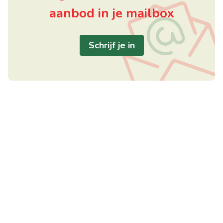
aanbod in je mailbox
Schrijf je in
Handige links
Waregem
Home
Posterijstraat 1
Te koop
8792 Waregem
Te huur
België
Verkocht/verhuurd
BTW BE 0630.607.886
Over ons
+32 469 11 49 40
Gratis schatting
info@elet.immo
Contact