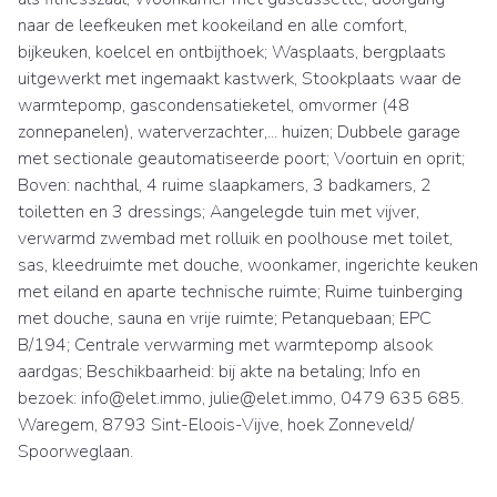
naar de leefkeuken met kookeiland en alle comfort,
bijkeuken, koelcel en ontbijthoek; Wasplaats, bergplaats
uitgewerkt met ingemaakt kastwerk, Stookplaats waar de
warmtepomp, gascondensatieketel, omvormer (48
zonnepanelen), waterverzachter,... huizen; Dubbele garage
met sectionale geautomatiseerde poort; Voortuin en oprit;
Boven: nachthal, 4 ruime slaapkamers, 3 badkamers, 2
toiletten en 3 dressings; Aangelegde tuin met vijver,
verwarmd zwembad met rolluik en poolhouse met toilet,
sas, kleedruimte met douche, woonkamer, ingerichte keuken
met eiland en aparte technische ruimte; Ruime tuinberging
met douche, sauna en vrije ruimte; Petanquebaan; EPC
B/194; Centrale verwarming met warmtepomp alsook
aardgas; Beschikbaarheid: bij akte na betaling; Info en
bezoek: info@elet.immo, julie@elet.immo, 0479 635 685.
Waregem, 8793 Sint-Eloois-Vijve, hoek Zonneveld/
Spoorweglaan.