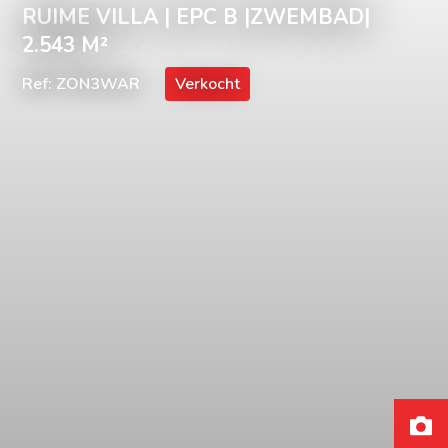
RUIME VILLA | EPC B |ZWEMBAD|
2.543 M²
Ref: ZON3WAR
Verkocht