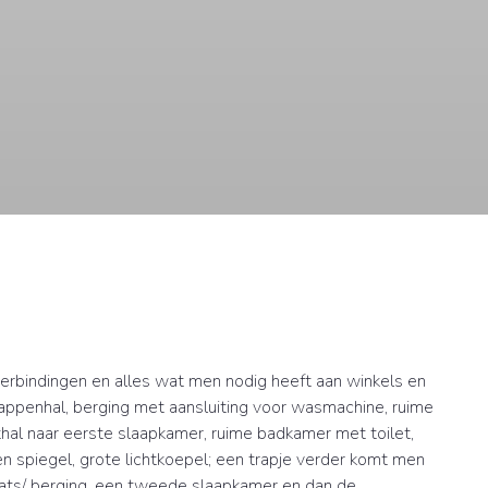
rbindingen en alles wat men nodig heeft aan winkels en
trappenhal, berging met aansluiting voor wasmachine, ruime
thal naar eerste slaapkamer, ruime badkamer met toilet,
 spiegel, grote lichtkoepel; een trapje verder komt men
aats/ berging, een tweede slaapkamer en dan de