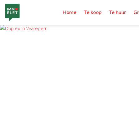
Home
Te koop
Te huur
Gr