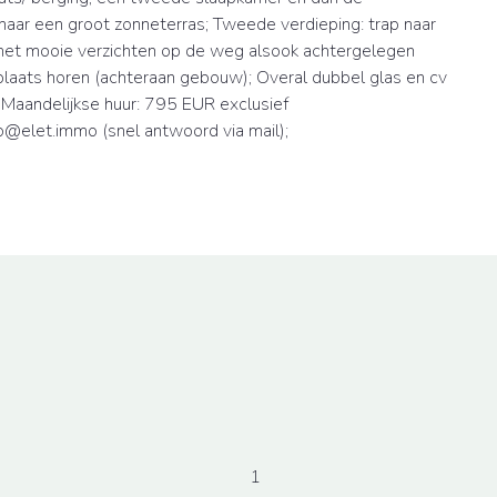
naar een groot zonneterras; Tweede verdieping: trap naar
et mooie verzichten op de weg alsook achtergelegen
plaats horen (achteraan gebouw); Overal dubbel glas en cv
 Maandelijkse huur: 795 EUR exclusief
info@elet.immo (snel antwoord via mail);
1