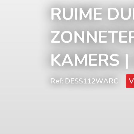
RUIME DU
ZONNETER
KAMERS |
Ref: DESS112WARC
V