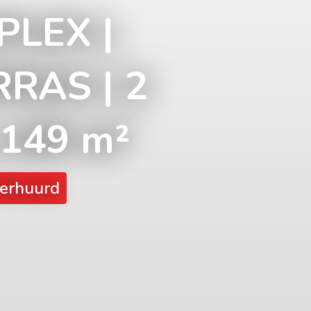
PLEX |
RAS | 2
 149 m²
erhuurd