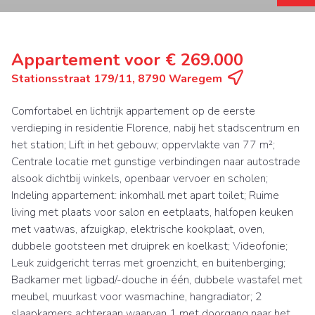
Appartement voor € 269.000
Stationsstraat 179/11, 8790 Waregem
Comfortabel en lichtrijk appartement op de eerste
verdieping in residentie Florence, nabij het stadscentrum en
het station; Lift in het gebouw; oppervlakte van 77 m²;
Centrale locatie met gunstige verbindingen naar autostrade
alsook dichtbij winkels, openbaar vervoer en scholen;
Indeling appartement: inkomhall met apart toilet; Ruime
living met plaats voor salon en eetplaats, halfopen keuken
met vaatwas, afzuigkap, elektrische kookplaat, oven,
dubbele gootsteen met druiprek en koelkast; Videofonie;
Leuk zuidgericht terras met groenzicht, en buitenberging;
Badkamer met ligbad/-douche in één, dubbele wastafel met
meubel, muurkast voor wasmachine, hangradiator; 2
slaapkamers achteraan waarvan 1 met doorgang naar het