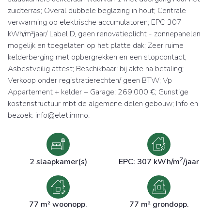
zuidterras; Overal dubbele beglazing in hout; Centrale
verwarming op elektrische accumulatoren; EPC 307
kWh/m²jaar/ Label D, geen renovatieplicht - zonnepanelen
mogelijk en toegelaten op het platte dak; Zeer ruime
kelderberging met opbergrekken en een stopcontact;
Asbestveilig attest; Beschikbaar: bij akte na betaling;
Verkoop onder registratierechten/ geen BTW; Vp
Appartement + kelder + Garage: 269.000 €; Gunstige
kostenstructuur mbt de algemene delen gebouw; Info en
bezoek: info@elet.immo.
2
2 slaapkamer(s)
EPC: 307 kWh/m
/jaar
77 m² woonopp.
77 m² grondopp.