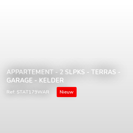
APPARTEMENT - 2 SLPKS - TERRAS -
GARAGE - KELDER
Ref: STAT179WAR
Nieuw