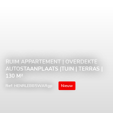
RUIM APPARTEMENT | OVERDEKTE
AUTOSTAANPLAATS |TUIN | TERRAS |
130 M²
Ref: HENRLEBB5WARgp
Nieuw